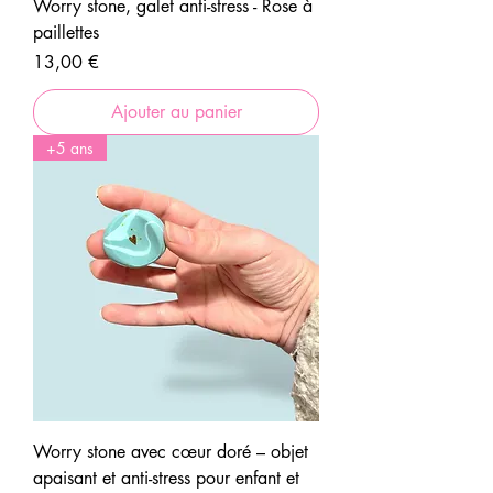
Worry stone, galet anti-stress - Rose à
paillettes
Prix
13,00 €
Ajouter au panier
+5 ans
Worry stone avec cœur doré – objet
apaisant et anti-stress pour enfant et