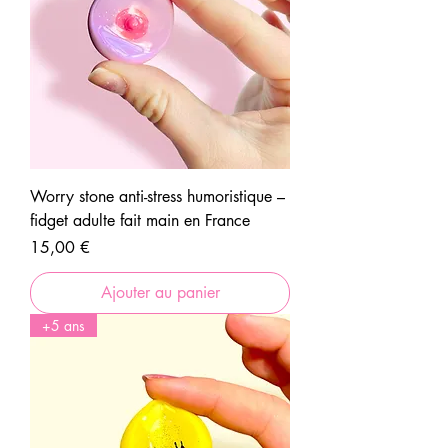
Worry stone anti-stress humoristique –
fidget adulte fait main en France
Prix
15,00 €
Ajouter au panier
+5 ans