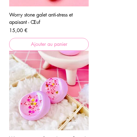
Worry stone galet anti-stress et
apaisant - Œuf
Prix
15,00 €
Ajouter au panier