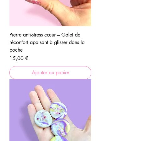
Pierre anti-stress cœur – Galet de
réconfort apaisant à glisser dans la
poche
Prix
15,00 €
Ajouter au panier