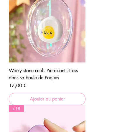
Worry stone œuf - Pierre anti-stress
dans sa boule de Pâques
Prix
17,00 €
Ajouter au panier
+18