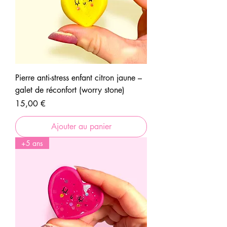
Pierre anti-stress enfant citron jaune –
galet de réconfort (worry stone)
Prix
15,00 €
Ajouter au panier
+5 ans