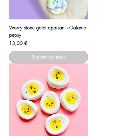
Worry stone galet apaisant - Galaxie
pepsy
Prix
13,00 €
Rupture de stock