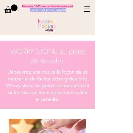
Fait-Main : 10/15 Jours de conception avant envoi
VENTE PROS ET PARTICULIERS
WORRY STONE ou pierre
de réconfort
Découvrez une nouvelle façon de se
relaxer et de lâcher prise grâce à la
Worry stone ou pierre de réconfort et
anti-stress qui vous apportera calme
et sérénité.