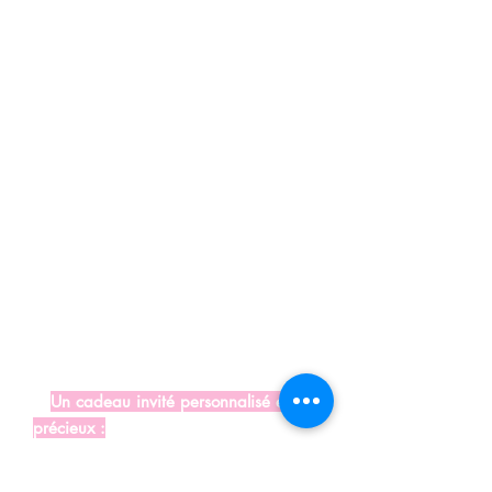
réception avec nos élégants sachets de
dragées faits main en France. Conçus
avec soin et déclinés dans une variété
de thèmes, ils apportent une touche
décorative unique et personnalisée à
vos tables. Qu'il s'agisse d'un mariage
bohème, d'un baptême sur un thème
marin ou d'une communion avec
thème florale, les sachets s'harmonisent
avec votre ambiance, ajoutant une
note de couleur et de raffinement à
chaque table. Laissez ces petits détails
artisanaux créer une atmosphère
unique pour vos convives.
⭐
Un cadeau invité personnalisé et
précieux :
Offrez à vos invités un souvenir
attentionné de votre événement grâce