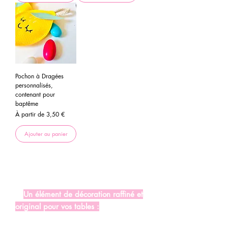
Pochon à Dragées
personnalisés,
contenant pour
baptême
Prix promotionnel
À partir de
3,50 €
Ajouter au panier
Bâpteme, communion, mariage:
Trouvez votre sachet de dragée
idéal et made in France.
⭐
Un élément de décoration raffiné et
original pour vos tables :
Sublimez l'esthétique de votre