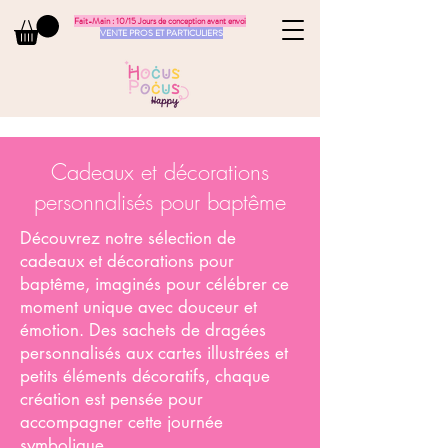
Fait-Main : 10/15 Jours de conception avant envoi
VENTE PROS ET PARTICULIERS
Cadeaux et décorations
personnalisés pour baptême
Découvrez notre sélection de
cadeaux et décorations pour
baptême, imaginés pour célébrer ce
moment unique avec douceur et
émotion. Des sachets de dragées
personnalisés aux cartes illustrées et
petits éléments décoratifs, chaque
création est pensée pour
accompagner cette journée
symbolique.