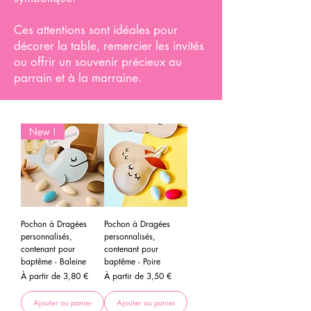
Ces attentions sont idéales pour
décorer la table, remercier les invités
ou offrir un souvenir précieux au
parrain et à la marraine.
New !
Pochon à Dragées
Pochon à Dragées
personnalisés,
personnalisés,
contenant pour
contenant pour
baptême - Baleine
baptême - Poire
Prix promotionnel
Prix promotionnel
À partir de
3,80 €
À partir de
3,50 €
Ajouter au panier
Ajouter au panier