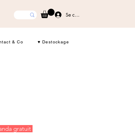
Se connecter
ntact & Co
♥ Destockage
anda gratuit