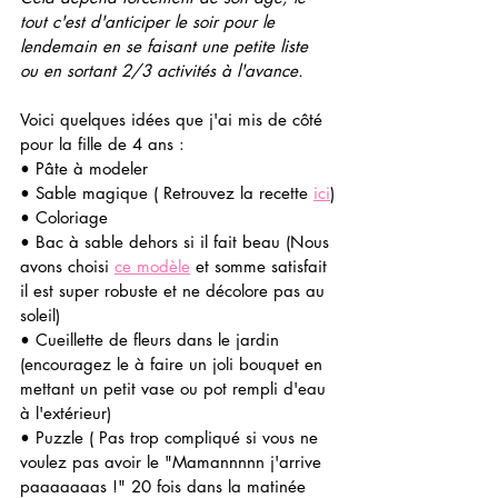
tout c'est d'anticiper le soir pour le 
lendemain en se faisant une petite liste 
ou en sortant 2/3 activités à l'avance.
Voici quelques idées que j'ai mis de côté 
pour la fille de 4 ans :
• Pâte à modeler
• Sable magique ( Retrouvez la recette 
ici
)
• Coloriage
• Bac à sable dehors si il fait beau (Nous 
avons choisi 
ce modèle
 et somme satisfait 
il est super robuste et ne décolore pas au 
soleil)
• Cueillette de fleurs dans le jardin 
(encouragez le à faire un joli bouquet en 
mettant un petit vase ou pot rempli d'eau 
à l'extérieur) 
• Puzzle ( Pas trop compliqué si vous ne 
voulez pas avoir le "Mamannnnn j'arrive 
paaaaaaas !" 20 fois dans la matinée 