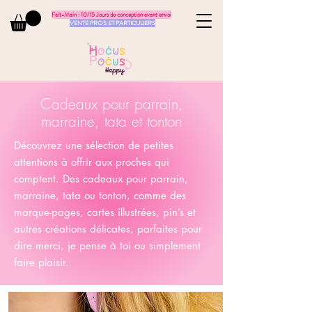
Fait-Main : 10/15 Jours de conception avant envoi
VENTE PROS ET PARTICULIERS
Cadeaux pour parrain,
marraine, tata et tonton
Découvrez une sélection de petites
attentions à offrir aux proches qui
comptent. Des cadeaux pour parrain,
marraine, tata ou tonton, comme des
marque-pages, cartes illustrées, pin’s et
autres créations délicates, parfaites pour
dire merci, je pense à toi ou simplement
faire plaisir.