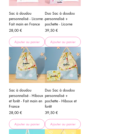
Sac à doudou
Duo Sac à doudou
personnalisé - Licorne -
personnalisé +
Fait main en France
pochette - Licorne
Prix
Prix
28,00 €
39,50 €
Ajouter au panier
Ajouter au panier
Sac à doudou
Duo Sac à doudou
personnalisé - Hiboux
personnalisé +
et forêt - Fait main en
pochette - Hiboux et
France
forêt
Prix
Prix
28,00 €
39,50 €
Ajouter au panier
Ajouter au panier