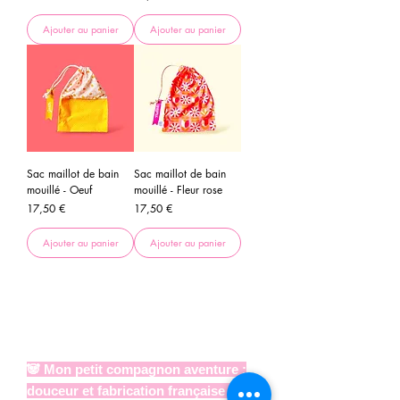
Ajouter au panier
Ajouter au panier
Sac maillot de bain
Sac maillot de bain
mouillé - Oeuf
mouillé - Fleur rose
Prix
Prix
17,50 €
17,50 €
Ajouter au panier
Ajouter au panier
Des Sacs à dos maternelle
personnalisés, tendres et
pratiques !
🐼 Mon petit compagnon aventure :
douceur et fabrication française !