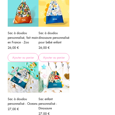
Sac à doudou
Sac à doudou
personnalisé, fait main
dinosaure personnalisé
en France - Zoo
pour bébé enfant
Prix
Prix
26,00 €
26,00 €
Ajouter au panier
Ajouter au panier
Sac à doudou
Sac enfant
personnalisé - Oceans
personnalisé -
Dinosaure
Prix
27,00 €
Prix
27,00 €