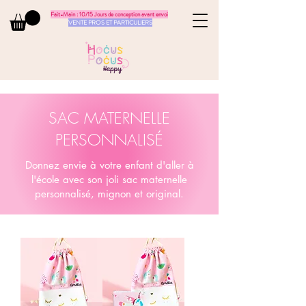
Fait-Main : 10/15 Jours de conception avant envoi
VENTE PROS ET PARTICULIERS
SAC MATERNELLE
PERSONNALISÉ
Donnez envie à votre enfant d'aller à
l'école avec son joli sac maternelle
personnalisé, mignon et original.