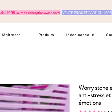
ain : 10/15 Jours de conception avant envoi
VENTE PROS ET PARTICULIERS
 Maîtresse ...
Produits
Idées cadeaux
Co
Worry stone e
anti-stress et
émotions
La note est de 5.0 