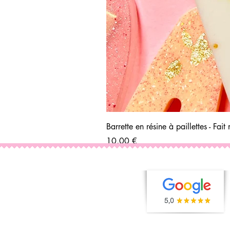
Barrette en résine à paillettes - Fai
Prix
10,00 €