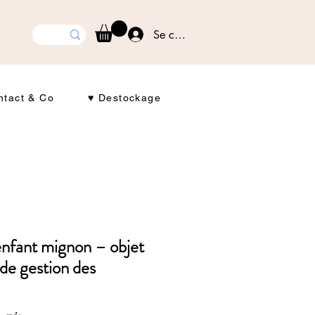
Se connecter
ntact & Co
♥ Destockage
nfant mignon – objet
 de gestion des
sur cinq étoiles sur la base de 1 avis