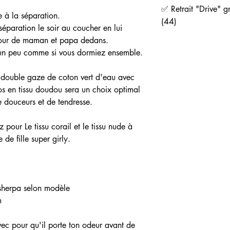
✅ Retrait "Drive" gr
 à la séparation.
(44)
 séparation le soir au coucher en lui
mour de maman et papa dedans.
t un peu comme si vous dormiez ensemble.
 double gaze de coton vert d'eau avec
dos en tissu doudou sera un choix optimal
 douceurs et de tendresse.
z pour Le tissu corail et le tissu nude à
de fille super girly.
 sherpa selon modèle
m
vec pour qu'il porte ton odeur avant de