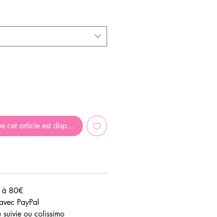
promotionnel
e cet article est disponible
e à 80€
avec PayPal
e suivie ou colissimo