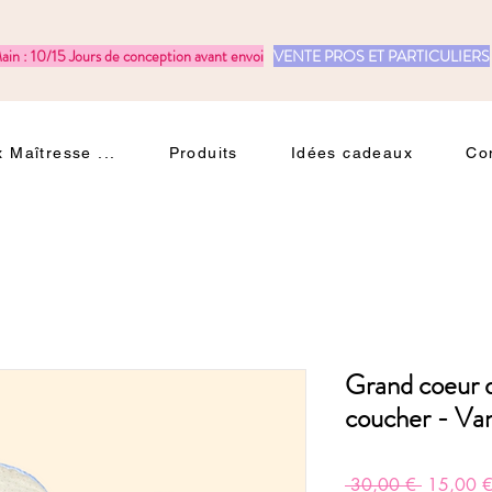
ain : 10/15 Jours de conception avant envoi
VENTE PROS ET PARTICULIERS
 Maîtresse ...
Produits
Idées cadeaux
Co
Grand coeur d
coucher - Van
Prix
 30,00 € 
15,00 