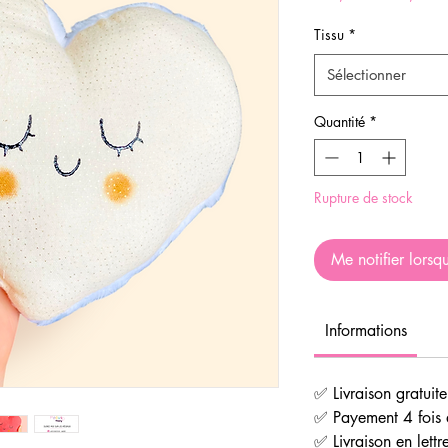
original
Tissu
*
Sélectionner
Quantité
*
Rupture de stock
Me notifier lorsqu
Informations
✅ Livraison gratuit
✅ Payement 4 fois 
✅ Livraison en lettr