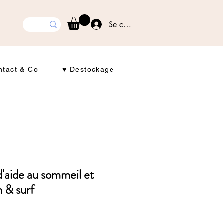
Se connecter
ntact & Co
♥ Destockage
'aide au sommeil et
 & surf
Prix
€