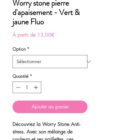
Worry stone pierre
d'apaisement - Vert &
jaune Fluo
Prix
À partir de
13,00€
promotionnel
Option
*
Quantité
*
Ajouter au panier
Découvrez la Worry Stone Anti-
stress. Avec son mélange de
couleurs et ses paillettes, ces