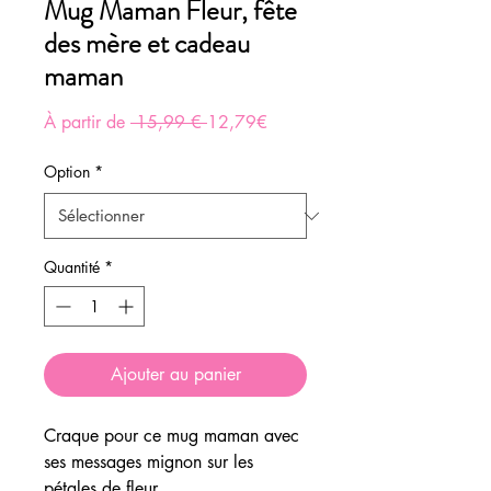
Mug Maman Fleur, fête
des mère et cadeau
maman
Prix
Prix
À partir de
 15,99 € 
12,79€
original
promotionnel
Option
*
Quantité
*
Ajouter au panier
Craque pour ce mug maman avec
ses messages mignon sur les
pétales de fleur.