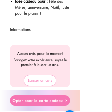
Idée cadeau pour :
Fête des
Mères, anniversaire, Noël, juste
pour le plaisir !
Informations
✅ Livraison gratuite à 80€
✅ Payement 4 fois avec PayPal
✅ Livraison en lettre suivie ou
Aucun avis pour le moment
colissimo
Partagez votre expérience, soyez le
✅ Retrait "Drive" gratuit sur le
premier à laisser un avis.
Loroux-bottereau (44)
Laisser un avis
Opter pour la carte cadeau