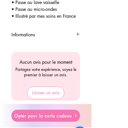
• Passe au lave vaisselle
• Passe au micro-ondes
• Illustré par mes soins en France
Informations
✅ Livraison gratuite à 80€
✅ Payement 4 fois avec PayPal
✅ Livraison en lettre suivie ou
Aucun avis pour le moment
colissimo
Partagez votre expérience, soyez le
✅ Retrait "Drive" gratuit sur le
premier à laisser un avis.
Loroux-bottereau (44)
Laisser un avis
Opter pour la carte cadeau