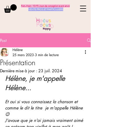
Fait-Main : 10/15 Jours de conception avant envoi
VENTE PROS ET PARTICULIERS
Post
Hélène
25 mars 2023
3 min de lecture
Présentation
Dernière mise à jour :
23 juil. 2024
Hélène, je m'appelle 
Hélène...
Et oui si vous connaissez la chanson et 
comme le dit le titre  je m'appelle Hélène 
😉
J'avoue que je n'ai jamais vraiment aimé 
ce prénom trop vieillot à mon goût ! 