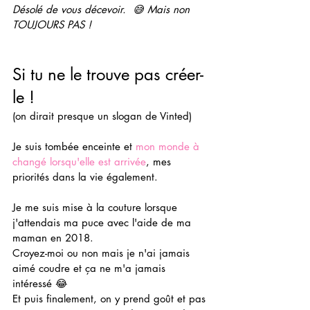
Désolé de vous décevoir.  😅 Mais non 
TOUJOURS PAS !
Si tu ne le trouve pas créer-
le ! 
(on dirait presque un slogan de Vinted)
Je suis tombée enceinte et 
mon monde à 
changé lorsqu'elle est arrivée
, mes 
priorités dans la vie également. 
Je me suis mise à la couture lorsque 
j'attendais ma puce avec l'aide de ma 
maman en 2018. 
Croyez-moi ou non mais je n'ai jamais 
aimé coudre et ça ne m'a jamais 
intéressé 😂 
Et puis finalement, on y prend goût et pas 