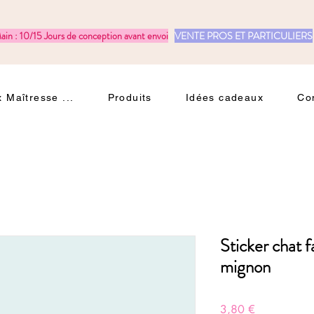
ain : 10/15 Jours de conception avant envoi
VENTE PROS ET PARTICULIERS
 Maîtresse ...
Produits
Idées cadeaux
Co
Sticker chat 
mignon
Prix
3,80 €