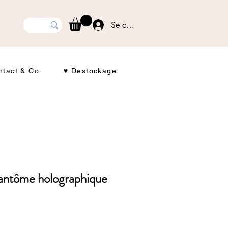
Se connecter
ntact & Co
♥ Destockage
fantôme holographique