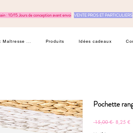
ain : 10/15 Jours de conception avant envoi
VENTE PROS ET PARTICULIERS
 Maîtresse ...
Produits
Idées cadeaux
Co
Pochette rang
Prix
P
 15,00 € 
8,25 €
original
p