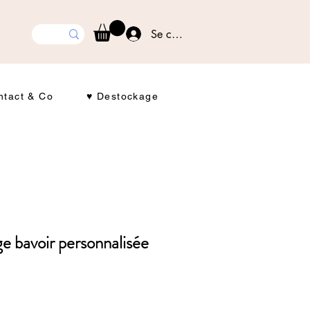
Se connecter
ntact & Co
♥ Destockage
e bavoir personnalisée
rix
romotionnel