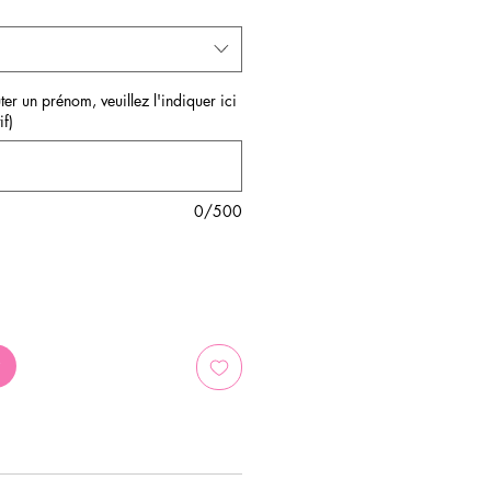
ter un prénom, veuillez l'indiquer ici
if)
0/500