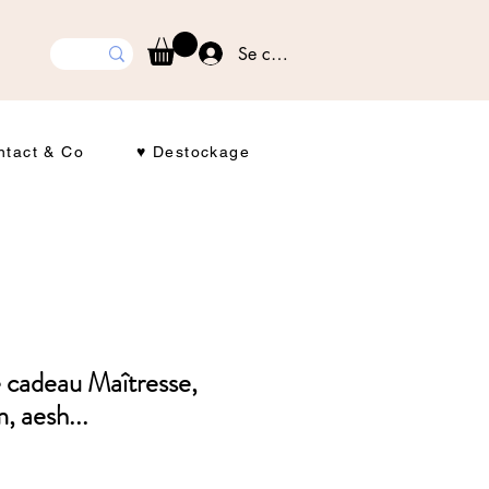
Se connecter
ntact & Co
♥ Destockage
cadeau Maîtresse,
, aesh...