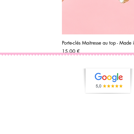
Porte-clés Maitresse au top - Made 
Prix
15,00 €