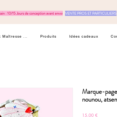
ain : 10/15 Jours de conception avant envoi
VENTE PROS ET PARTICULIERS
 Maîtresse ...
Produits
Idées cadeaux
Co
Marque-page 
nounou, atsem
Prix
15,00 €