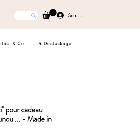
Se connecter
ntact & Co
♥ Destockage
i" pour cadeau
unou ... - Made in