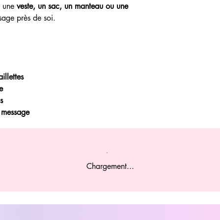
ur une
veste, un sac, un manteau ou une
sage près de soi.
illettes
e
s
c message
Chargement...