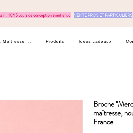
ain : 10/15 Jours de conception avant envoi
VENTE PROS ET PARTICULIERS
 Maîtresse ...
Produits
Idées cadeaux
Co
Broche "Merc
maîtresse, no
France