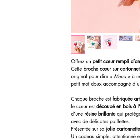
Offrez un
petit cœur rempli d’a
Cette
broche cœur sur cartonne
original pour dire
« Merci »
à u
petit mot doux accompagné d’un 
Chaque broche est
fabriquée ar
le cœur est
découpé en bois à l’
d’une
résine brillante
qui protège
avec de délicates paillettes.
Présentée sur sa
jolie cartonnette
Un cadeau simple, attentionné e